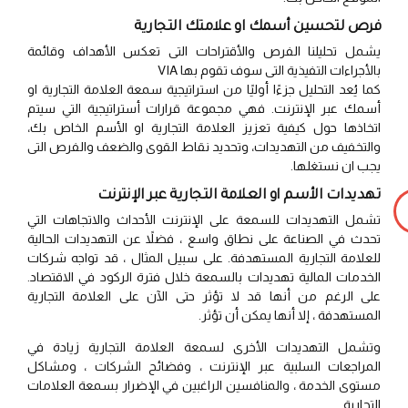
فرص لتحسين أسمك او علامتك التجارية
يشمل تحليلنا الفرص والأقتراحات التى تعكس الأهداف وقائمة
بالأجراءات التفيذية التى سوف تقوم بها VIA
كما يُعد التحليل جزءًا أوليًا من استراتيجية سمعة العلامة التجارية او
أسمك عبر الإنترنت. فهي مجموعة قرارات أستراتيجية التي سيتم
اتخاذها حول كيفية تعزيز العلامة التجارية او الأسم الخاص بك،
والتخفيف من التهديدات، وتحديد نقاط القوى والضعف والفرص التى
يجب ان نستغلها.
تهديدات الأسم او العلامة التجارية عبر الإنترنت
تشمل التهديدات للسمعة على الإنترنت الأحداث والاتجاهات التي
تحدث في الصناعة على نطاق واسع ، فضلاً عن التهديدات الحالية
للعلامة التجارية المستهدفة. على سبيل المثال ، قد تواجه شركات
الخدمات المالية تهديدات بالسمعة خلال فترة الركود في الاقتصاد.
على الرغم من أنها قد لا تؤثر حتى الآن على العلامة التجارية
المستهدفة ، إلا أنها يمكن أن تؤثر.
وتشمل التهديدات الأخرى لسمعة العلامة التجارية زيادة في
المراجعات السلبية عبر الإنترنت ، وفضائح الشركات ، ومشاكل
مستوى الخدمة ، والمنافسين الراغبين في الإضرار بسمعة العلامات
التجارية.